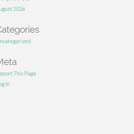
ugust 2026
Categories
ncategorized
Meta
eport This Page
og in