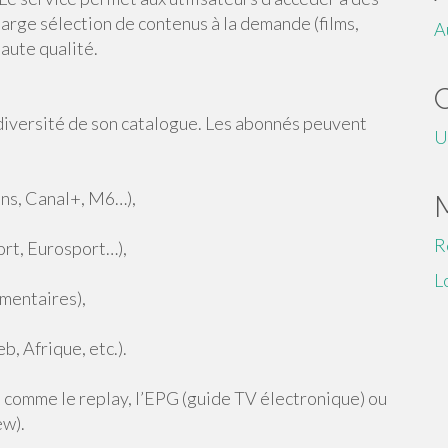
 large sélection de contenus à la demande (films,
A
haute qualité.
diversité de son catalogue. Les abonnés peuvent
U
ons, Canal+, M6…),
R
rt, Eurosport…),
L
mentaires),
, Afrique, etc.).
s comme le replay, l’EPG (guide TV électronique) ou
ew).