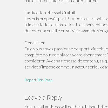
une diffusion fluide et sans interruption.
Tarification et Essai Gratuit
Les prix proposés par IPTVDeFrance sont com
trimestrielles ou annuelles. Il est souvent po
de tester la qualité du service avant de s’eng
Conclusion
Que vous soyez passionné de sport, cinéphile
complète pour remplacer votre abonnement T
considérer. Avec sa richesse de contenu, sa qual
service s’impose comme un acteur sérieux da
Report This Page
Leave a Reply
Your email address will not be published.
Requ