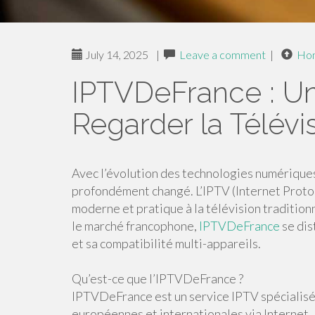
July 14, 2025
|
Leave a comment
|
Ho
IPTVDeFrance : U
Regarder la Télévi
Avec l’évolution des technologies numériques
profondément changé. L’IPTV (Internet Proto
moderne et pratique à la télévision tradition
le marché francophone,
IPTVDeFrance
se dis
et sa compatibilité multi-appareils.
Qu’est-ce que l’IPTVDeFrance ?
IPTVDeFrance est un service IPTV spécialisé d
européennes et internationales via Internet. 