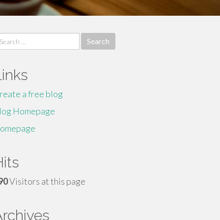
earch
r:
Links
reate a free blog
log Homepage
omepage
its
90
Visitors at this page
Archives