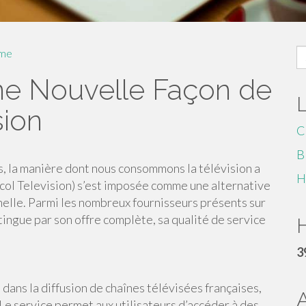
S
me
fo
ne Nouvelle Façon de
sion
C
B
, la manière dont nous consommons la télévision a
H
col Television) s’est imposée comme une alternative
nelle. Parmi les nombreux fournisseurs présents sur
tingue par son offre complète, sa qualité de service
H
3
ans la diffusion de chaînes télévisées françaises,
Le service permet aux utilisateurs d’accéder à des